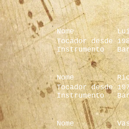
Nome Luís 
Tocador desde 
Instrumento Bar
Nome Ricar
Tocador desde 
Instrumento Bar
Nome Vasco